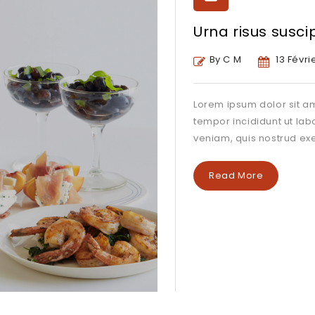
Urna risus susci
By C M
13 Févri
Lorem ipsum dolor sit am
tempor incididunt ut la
veniam, quis nostrud exe
Read More