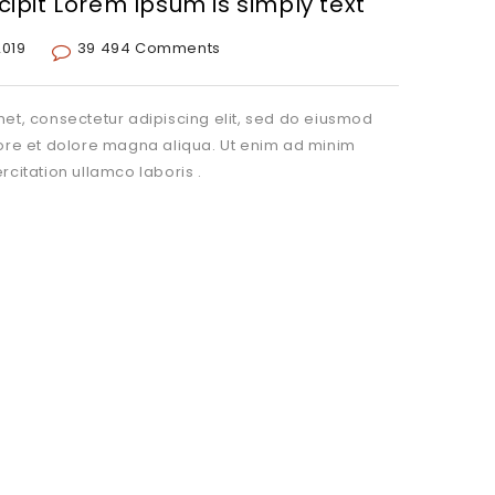
cipit Lorem Ipsum is simply text
2019
39 494 Comments
et, consectetur adipiscing elit, sed do eiusmod
bore et dolore magna aliqua. Ut enim ad minim
rcitation ullamco laboris .