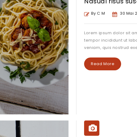
Nasual risus sus
By C M
30 Mai 
Lorem ipsum dolor sit am
tempor incididunt ut la
veniam, quis nostrud exe
Read More