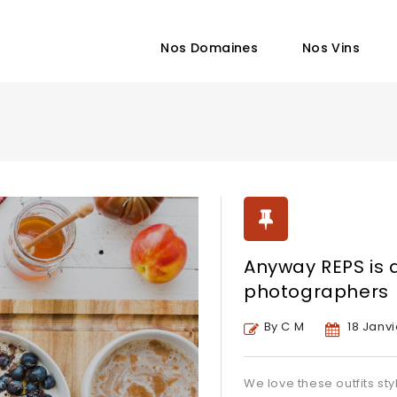
Nos Domaines
Nos Vins
Anyway REPS is 
photographers
By C M
18 Janvi
We love these outfits sty