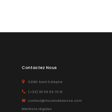
Contactez Nous
33180 Saint Estèphe
(+33) 05 56 59 70 10
contact@moulindelarose.com
Mentions légales