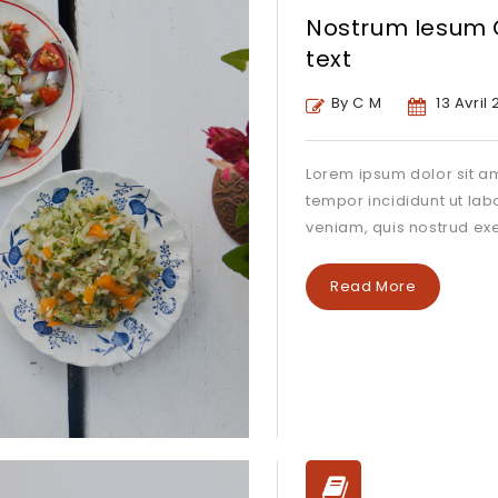
Nostrum Iesum C
text
By C M
13 Avril 
Lorem ipsum dolor sit am
tempor incididunt ut la
veniam, quis nostrud exe
Read More